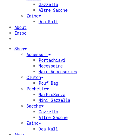
Gazzella
Altre Sacche
Zaino
Dea Kalì
About
Inspo
Shop
Accessori
Portachiavi
Necessaire
Hair Accessories
Clutch
Pouf Bag
Pochette
MaiPiùSenza
Mini Gazzella
Sacche
Gazzella
Altre Sacche
Zaino
Dea Kalì
About