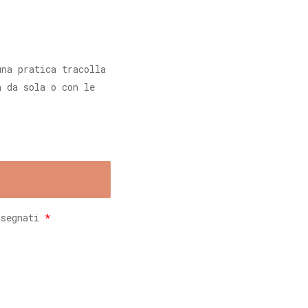
una pratica tracolla
a da sola o con le
.
ssegnati
*