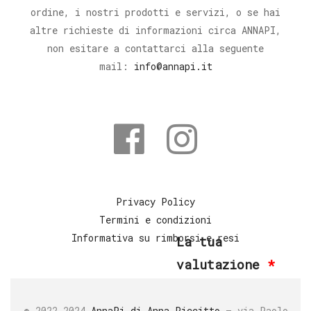
ordine, i nostri prodotti e servizi, o se hai
altre richieste di informazioni circa ANNAPI,
non esitare a contattarci alla seguente
mail:
info@annapi.it
Privacy Policy
Termini e condizioni
Informativa su rimborsi e resi
La tua
valutazione
*
© 2022-2024
AnnaPi di Anna Piccitto
– via Paolo