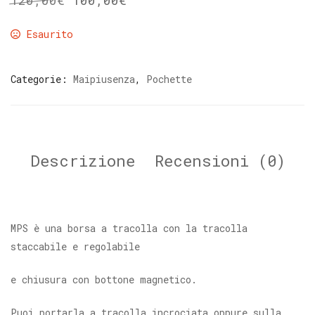
120,00
€
100,00
€
Esaurito
Categorie:
Maipiusenza
,
Pochette
Descrizione
Recensioni (0)
MPS è una borsa a tracolla con la tracolla
staccabile e regolabile
e chiusura con bottone magnetico.
Puoi portarla a tracolla incrociata oppure sulla