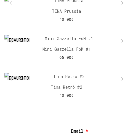
TINA Prussia
40,00
€
AGGIUNGI AL CARRELLO
ESAURITO
Mini Gazzella FoM #1
65,00
€
LEGGI TUTTO
ESAURITO
Tina Retrò #2
40,00
€
LEGGI TUTTO
Email
*