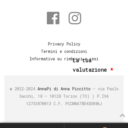
Privacy Policy
Termini e condizioni
Informativa su rimborsi e resi
La tua
valutazione
*
© 2022-2024
AnnaPi di Anna Piccitto
– via Paolo
Sacchi, 18 – 10128 Torino (TO) | P.IVA
12733870013
C.F. PCCNNA78D43D086J